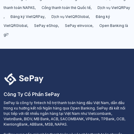
thanh toán NAPAS
Cổng thanh toán thẻ Quốc tế
Dịch vụ VietQRPay
Đăng ký VietQRPay
Dịch vụ VietQRGlobal
Đăng ký
VietQRGlobal
SePay eShop
SePay eInvoice
Open Banking là
gì?
Công Ty Cổ Phần SePay
SePay là công ty fintech hỗ trợ thanh toán hàng đầu Việt Nam, dẫn đầu
trong xu hướng kết nối Ngân hàng qua Open Banking. SePay đã kết nối
trực tiếp với rất nhiều ngân hàng tại Việt Nam như Vietcombank,
VietinBank, BIDV, MB Bank, ACB, SACOMBANK, VPBank, TPBank, OCB,
KienlongBank, ABBank, MSB, NAPAS.