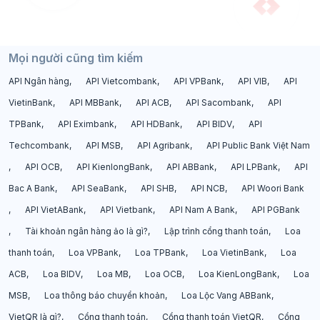
Mọi người cũng tìm kiếm
API Ngân hàng
API Vietcombank
API VPBank
API VIB
API
VietinBank
API MBBank
API ACB
API Sacombank
API
TPBank
API Eximbank
API HDBank
API BIDV
API
Techcombank
API MSB
API Agribank
API Public Bank Việt Nam
API OCB
API KienlongBank
API ABBank
API LPBank
API
Bac A Bank
API SeaBank
API SHB
API NCB
API Woori Bank
API VietABank
API Vietbank
API Nam A Bank
API PGBank
Tài khoản ngân hàng ảo là gì?
Lập trình cổng thanh toán
Loa
thanh toán
Loa VPBank
Loa TPBank
Loa VietinBank
Loa
ACB
Loa BIDV
Loa MB
Loa OCB
Loa KienLongBank
Loa
MSB
Loa thông báo chuyển khoản
Loa Lộc Vang ABBank
VietQR là gì?
Cổng thanh toán
Cổng thanh toán VietQR
Cổng