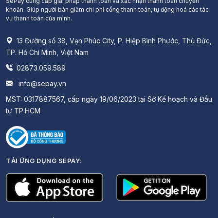
SePay cung cấp giải pháp thanh toán và xác nhận thanh toán chuyển
khoản. Giúp người bán giảm chi phí cổng thanh toán, tự động hoá các tác
vụ thanh toán của mình.
13 Đường số 38, Vạn Phúc City, P. Hiệp Bình Phước, Thủ Đức,
TP. Hồ Chí Minh, Việt Nam
02873.059.589
info@sepay.vn
MST: 0317887567, cấp ngày 19/06/2023 tại Sở Kế hoạch và Đầu
tư TP.HCM
TẢI ỨNG DỤNG SEPAY: