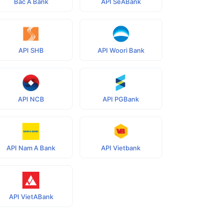
Bac A Bank
API SeABank
API SHB
API Woori Bank
API NCB
API PGBank
API Nam A Bank
API Vietbank
API VietABank