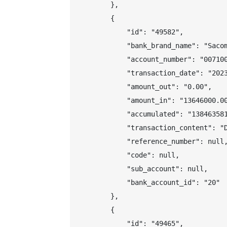
        },

        {

            "id": "49582",

            "bank_brand_name": "Sacom
            "account_number": "007100
            "transaction_date": "2023
            "amount_out": "0.00",

            "amount_in": "13646000.00
            "accumulated": "138463581
            "transaction_content": "D
            "reference_number": null,
            "code": null,

            "sub_account": null,

            "bank_account_id": "20"

        },

        {

            "id": "49465",
