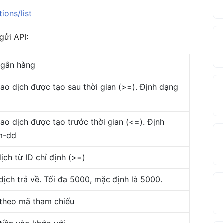
ions/list
gửi API:
ngân hàng
iao dịch được tạo sau thời gian (>=). Định dạng
iao dịch được tạo trước thời gian (<=). Định
m-dd
dịch từ ID chỉ định (>=)
dịch trả về. Tối đa 5000, mặc định là 5000.
 theo mã tham chiếu
 tiền vào khớp với