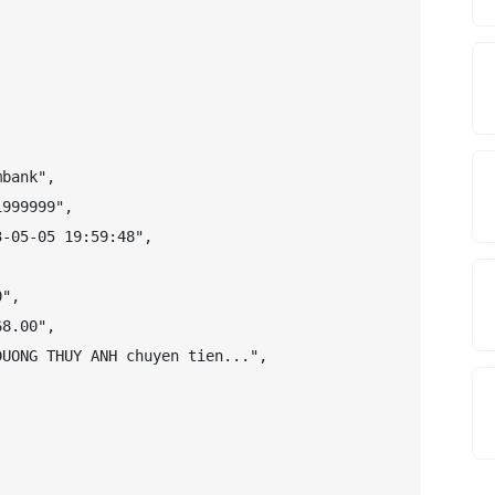
bank",

999999",

-05-05 19:59:48",

",

8.00",

UONG THUY ANH chuyen tien...",


