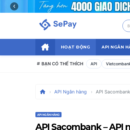
Skip
to
content
HOẠT ĐỘNG
API NGÂN 
BẠN CÓ THỂ THÍCH
API
Vietcomban
API Ngân hàng
API Sacombank 
API NGÂN HÀNG
API Sacombank – API