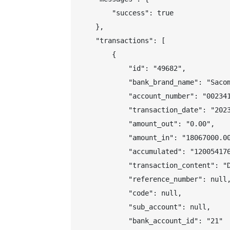
        "success": true

    },

    "transactions": [

        {

            "id": "49682",

            "bank_brand_name": "Sacom
            "account_number": "002341
            "transaction_date": "2023
            "amount_out": "0.00",

            "amount_in": "18067000.00
            "accumulated": "120054176
            "transaction_content": "D
            "reference_number": null,
            "code": null,

            "sub_account": null,

            "bank_account_id": "21"
