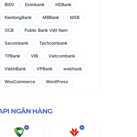
BIDV
Eximbank
HDBank
KienlongBank
MBBank
MSB
OCB
Public Bank Việt Nam
Sacombank
Techcombank
TPBank
VIB
Vietcombank
VietinBank
VPBank
webhook
WooCommerce
WordPress
API NGÂN HÀNG