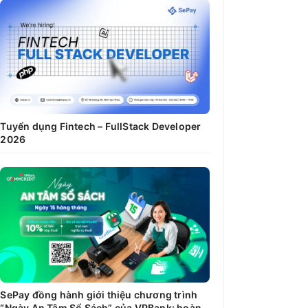
Tuyển dụng Fintech – FullStack Developer
2026
SePay đồng hành giới thiệu chương trình
“Ngày An Tâm Sổ Sách” của VPBank: hoàn