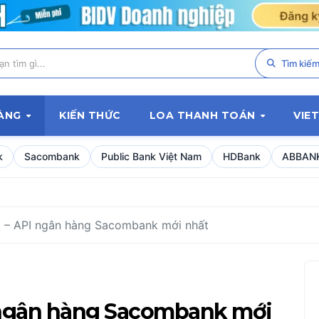
Tìm kiế
HÀNG
KIẾN THỨC
LOA THANH TOÁN
VIE
k
Sacombank
Public Bank Việt Nam
HDBank
ABBAN
– API ngân hàng Sacombank mới nhất
 ngân hàng Sacombank mới