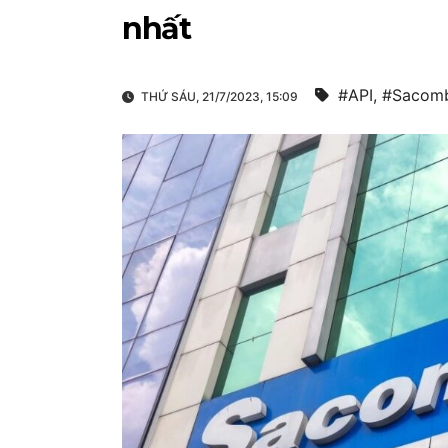
nhất
#API
,
#Sacom
THỨ SÁU, 21/7/2023, 15:09