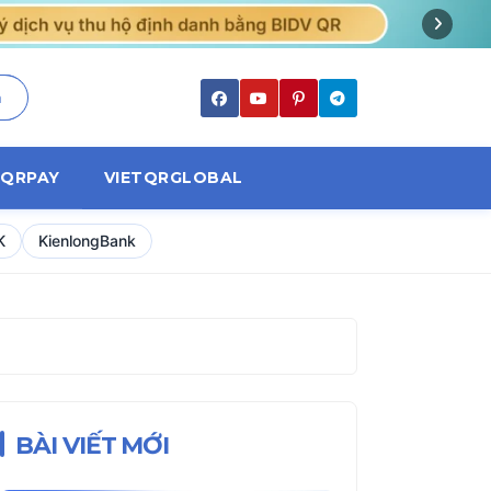
m
TQRPAY
VIETQRGLOBAL
K
KienlongBank
BÀI VIẾT MỚI