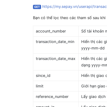
https://my.sepay.vn/userapi/transact
GET
Bạn có thể lọc theo các tham số sau khi 
account_number
Số tài khoản 
transaction_date_min
Hiển thị các g
yyyy-mm-dd
transaction_date_max
Hiển thị các g
dạng yyyy-m
since_id
Hiển thị giao 
limit
Giới hạn giao 
reference_number
Lấy giao dịch
amount_in
Lấy giao dịch