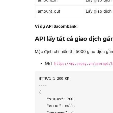
amount_out
Lấy giao dịch 
Ví dụ API Sacombank:
API lấy tất cả giao dịch gầ
Mặc định chỉ hiển thị 5000 giao dịch gần
GET
https://my.sepay.vn/userapi/t
HTTP/1.1 200 OK

----

{

    "status": 200,

    "error": null,

    "messages": {
