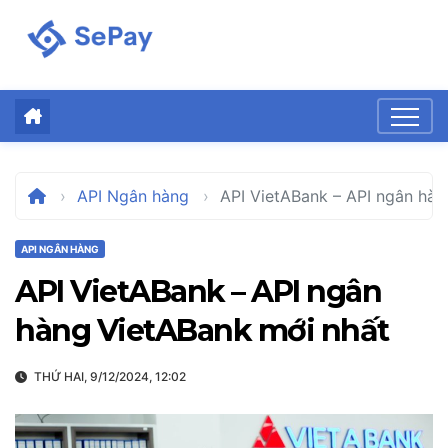
Skip
to
content
API Ngân hàng
API VietABank – API ngân hàn
API NGÂN HÀNG
API VietABank – API ngân
hàng VietABank mới nhất
THỨ HAI, 9/12/2024, 12:02