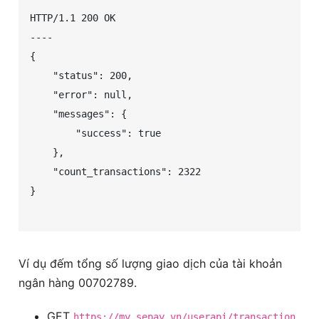
HTTP/1.1 200 OK

----

{

    "status": 200,

    "error": null,

    "messages": {

        "success": true

    },

    "count_transactions": 2322

}

Ví dụ đếm tổng số lượng giao dịch của tài khoản
ngân hàng 00702789.
GET
https://my.sepay.vn/userapi/transaction