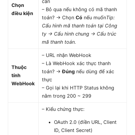
cần
Chọn
– Bỏ qua nếu không có mã thanh
điều kiện
toán? → Chọn
Có
nếu muốn
Tip:
Cấu hình mã thanh toán tại Công
ty → Cấu hình chung → Cấu trúc
mã thanh toán.
– URL nhận WebHook
– Là WebHook xác thực thanh
Thuộc
toán? →
Đúng
nếu dùng để xác
tính
thực
WebHook
– Gọi lại khi HTTP Status không
nằm trong 200 ~ 299
– Kiểu chứng thực:
OAuth 2.0 (điền URL, Client
ID, Client Secret)