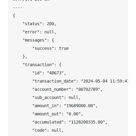
----

{

    "status": 200,

    "error": null,

    "messages": {

        "success": true

    },

    "transaction": {

        "id": "48673",

        "transaction_date": "2024-05-04 11:59:47",

        "account_number": "00702789",

        "sub_account": null,

        "amount_in": "19689000.00",

        "amount_out": "0.00",

        "accumulated": "1128200335.00",

        "code": null,
