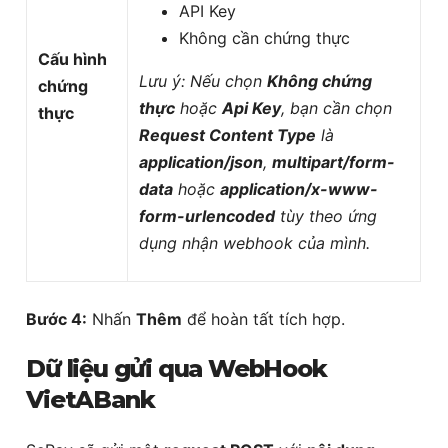
API Key
Không cần chứng thực
Cấu hình
Lưu ý: Nếu chọn
Không chứng
chứng
thực
hoặc
Api Key
, bạn cần chọn
thực
Request Content Type
là
application/json
,
multipart/form-
data
hoặc
application/x-www-
form-urlencoded
tùy theo ứng
dụng nhận webhook của mình.
Bước 4:
Nhấn
Thêm
để hoàn tất tích hợp.
Dữ liệu gửi qua WebHook
VietABank