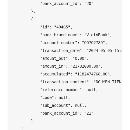
            "bank_account_id": "20"

        },

        {

            "id": "49465",

            "bank_brand_name": "VietABank",

            "account_number": "00702789",

            "transaction_date": "2024-05-05 15:59:4
            "amount_out": "0.00",

            "amount_in": "21782000.00",

            "accumulated": "1182474768.00",

            "transaction_content": "NGUYEN TIEN LUA
            "reference_number": null,

            "code": null,

            "sub_account": null,

            "bank_account_id": "21"

        }

    ]
