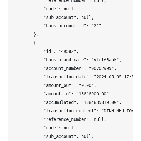
            "reference_number": null,

            "code": null,

            "sub_account": null,

            "bank_account_id": "21"

        },

        {

            "id": "49582",

            "bank_brand_name": "VietABank",

            "account_number": "00702999",

            "transaction_date": "2024-05-05 17:59:4
            "amount_out": "0.00",

            "amount_in": "13646000.00",

            "accumulated": "1384635819.00",

            "transaction_content": "DINH NHU TOAN c
            "reference_number": null,

            "code": null,

            "sub_account": null,
