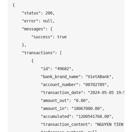
{

    "status": 200,

    "error": null,

    "messages": {

        "success": true

    },

    "transactions": [

        {

            "id": "49682",

            "bank_brand_name": "VietABank",

            "account_number": "00702789",

            "transaction_date": "2024-05-05 19:59:4
            "amount_out": "0.00",

            "amount_in": "18067000.00",

            "accumulated": "1200541768.00",

            "transaction_content": "NGUYEN TIEN LUA