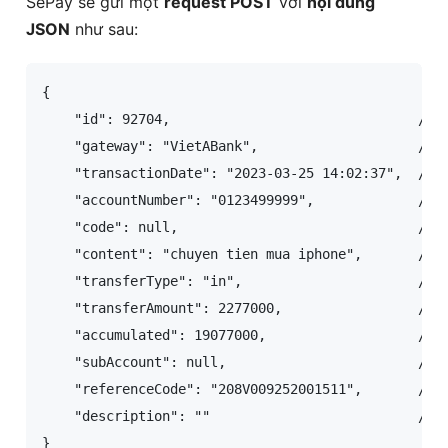
SePay sẽ gửi một
request POST
với
nội dung
JSON
như sau:
{

    "id": 92704,                               // I
    "gateway": "VietABank",                    // T
    "transactionDate": "2023-03-25 14:02:37",  // T
    "accountNumber": "0123499999",             // S
    "code": null,                              // M
    "content": "chuyen tien mua iphone",       // N
    "transferType": "in",                      // L
    "transferAmount": 2277000,                 // S
    "accumulated": 19077000,                   // S
    "subAccount": null,                        // T
    "referenceCode": "208V009252001511",       // M
    "description": ""                          // T