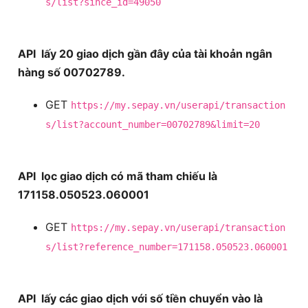
s/list?since_id=49050
API lấy 20 giao dịch gần đây của tài khoản ngân
hàng số 00702789.
GET
https://my.sepay.vn/userapi/transaction
s/list?account_number=00702789&limit=20
API lọc giao dịch có mã tham chiếu là
171158.050523.060001
GET
https://my.sepay.vn/userapi/transaction
s/list?reference_number=171158.050523.060001
API lấy các giao dịch với số tiền chuyển vào là