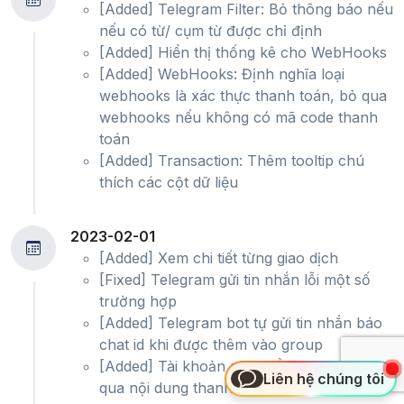
[Added] Telegram Filter: Bỏ thông báo nếu
nếu có từ/ cụm từ được chỉ định
[Added] Hiển thị thống kê cho WebHooks
[Added] WebHooks: Định nghĩa loại
webhooks là xác thực thanh toán, bỏ qua
webhooks nếu không có mã code thanh
toán
[Added] Transaction: Thêm tooltip chú
thích các cột dữ liệu
2023-02-01
[Added] Xem chi tiết từng giao dịch
[Fixed] Telegram gửi tin nhắn lỗi một số
trường hợp
[Added] Telegram bot tự gửi tin nhắn báo
chat id khi được thêm vào group
[Added] Tài khoản phụ: Bổ sung nhận diện
Liên hệ chúng tôi
qua nội dung thanh toán