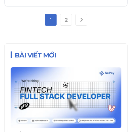
Phân
1
2
trang
bài
viết
BÀI VIẾT MỚI