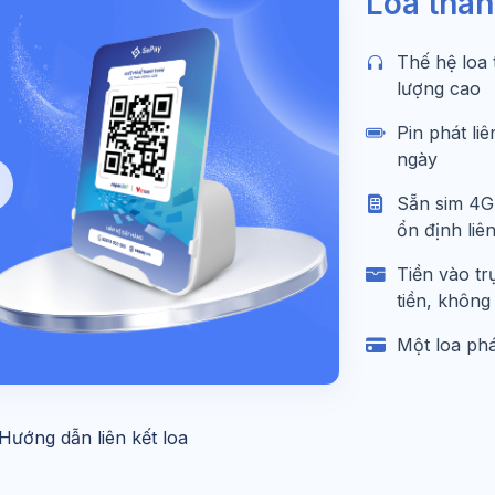
Loa than
Thế hệ loa 
lượng cao
Pin phát li
ngày
Sẵn sim 4G 
ổn định liên
Tiền vào tr
tiền, không
Một loa phá
Hướng dẫn liên kết loa