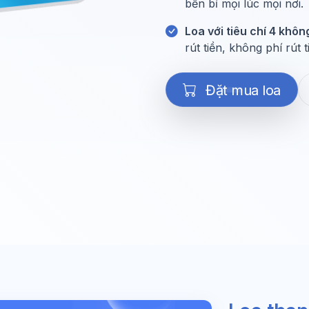
bền bỉ mọi lúc mọi nơi.
Loa với tiêu chí 4 khôn
rút tiền, không phí rút 
 Đặt mua loa