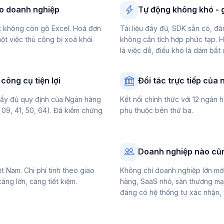
cho doanh nghiệp
Tự động không khó - 
át không còn gõ Excel. Hoá đơn
Tài liệu đầy đủ, SDK sẵn có, đă
một việc thủ công bị xoá khỏi
không cần tích hợp phức tạp. 
là việc dễ, điều khó là dám bắt 
công cụ tiện lợi
Đối tác trực tiếp của
 đầy đủ quy định của Ngân hàng
Kết nối chính thức với 12 ngân
9, 41, 50, 64). Đã kiểm chứng
phụ thuộc bên thứ ba.
Doanh nghiệp nào cũ
t Nam. Chi phí tính theo giao
Không chỉ doanh nghiệp lớn mới
ng lớn, càng tiết kiệm.
hàng, SaaS nhỏ, sàn thương mại
đáng có hệ thống tự xác nhận, t