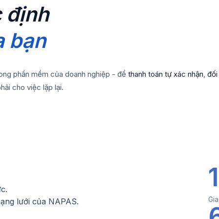
 định
a bạn
rong phần mềm của doanh nghiệp - để
thanh toán tự xác nhận
,
đối
hải cho việc lặp lại.
c.
Gia
 mạng lưới của NAPAS.