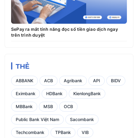
SePay ra mắt tính năng đọc số tiền giao dịch ngay
trên trình duyệt
THẺ
ABBANK
ACB
Agribank
API
BIDV
Eximbank
HDBank
KienlongBank
MBBank
MSB
OCB
Public Bank Việt Nam
Sacombank
Techcombank
TPBank
VIB