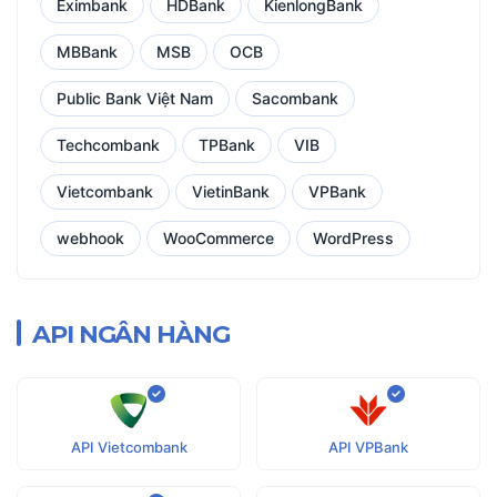
Eximbank
HDBank
KienlongBank
MBBank
MSB
OCB
Public Bank Việt Nam
Sacombank
Techcombank
TPBank
VIB
Vietcombank
VietinBank
VPBank
webhook
WooCommerce
WordPress
API NGÂN HÀNG
API Vietcombank
API VPBank