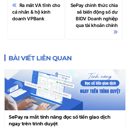
Điều
Ra mắt VA tĩnh cho
SePay chính thức chia
hướng
cá nhân & hộ kinh
sẻ biến động số dư
doanh VPBank
BIDV Doanh nghiệp
bài
qua tài khoản chính
viết
BÀI VIẾT LIÊN QUAN
SePay ra mắt tính năng đọc số tiền giao dịch
ngay trên trình duyệt