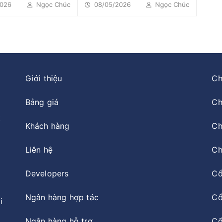
doanh...
026
Ngọc Chúc
08/05/2026
Ngọc Chúc
Giới thiệu
Ch
Bảng giá
Ch
t
Khách hàng
Ch
Liên hệ
Ch
Developers
Cổ
Ngân hàng hợp tác
Cổ
i
Ngân hàng hỗ trợ
Cổ