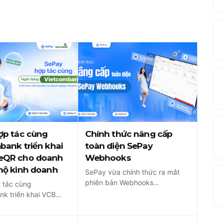
ợp tác cùng
Chính thức nâng cấp
bank triển khai
toàn diện SePay
eQR cho doanh
Webhooks
hộ kinh doanh
SePay vừa chính thức ra mắt
phiên bản Webhooks
 tác cùng
Dashboard hoàn toàn mới,
k triển khai VCB
mang đến góc nhìn xuyên suốt
 doanh nghiệp/hộ
hệ thống webhook...
. Chỉ với một mã QR