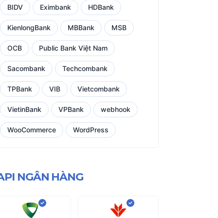
BIDV
Eximbank
HDBank
KienlongBank
MBBank
MSB
OCB
Public Bank Việt Nam
Sacombank
Techcombank
TPBank
VIB
Vietcombank
VietinBank
VPBank
webhook
WooCommerce
WordPress
API NGÂN HÀNG