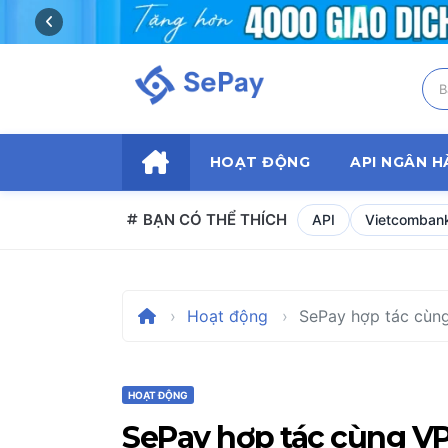
Skip
to
content
HOẠT ĐỘNG
API NGÂN 
BẠN CÓ THỂ THÍCH
API
Vietcomban
Hoạt động
SePay hợp tác cùng
HOẠT ĐỘNG
SePay hợp tác cùng V