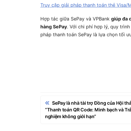
Truy cập giải pháp thanh toán thẻ Visa/
Hợp tác giữa SePay và VPBank
giúp đa 
hàng SePay
. Với chi phí hợp lý, quy trì
pháp thanh toán SePay là lựa chọn tối ư
Điều
SePay là nhà tài trợ Đồng của Hội th
hướng
“Thanh toán QR Code: Minh bạch và Trả
nghiệm không giới hạn”
bài