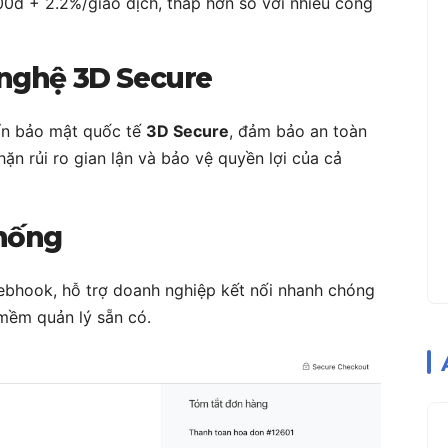
00đ + 2.2%/giao dịch, thấp hơn so với nhiều cổng
 nghệ 3D Secure
n bảo mật quốc tế
3D Secure
, đảm bảo an toàn
hặn rủi ro gian lận và bảo vệ quyền lợi của cả
thống
Webhook, hỗ trợ doanh nghiệp kết nối nhanh chóng
mềm quản lý sẵn có.