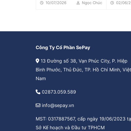
duy nhất, 
ngày 15 hàng tháng. Hộ...
10/07/2026
Ngọc Chúc
02/06/2
Công Ty Cổ Phần SePay
13 Đường số 38, Vạn Phúc City, P. Hiệp
Bình Phước, Thủ Đức, TP. Hồ Chí Minh, Việ
Nam
02873.059.589
info@sepay.vn
MST: 0317887567, cấp ngày 19/06/2023 tạ
Sở Kế hoạch và Đầu tư TPHCM