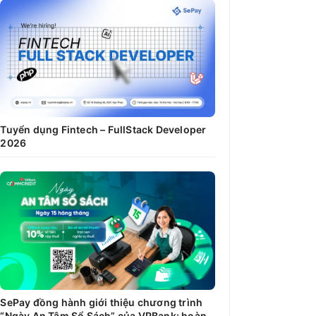
Tuyển dụng Fintech – FullStack Developer
2026
SePay đồng hành giới thiệu chương trình
“Ngày An Tâm Sổ Sách” của VPBank: hoàn