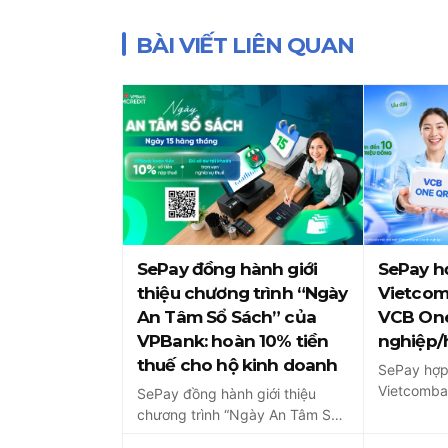
viết
BÀI VIẾT LIÊN QUAN
SePay đồng hành giới
SePay h
thiệu chương trình “Ngày
Vietcom
An Tâm Sổ Sách” của
VCB On
VPBank: hoàn 10% tiền
nghiệp/
thuế cho hộ kinh doanh
SePay hợp
Vietcomban
SePay đồng hành giới thiệu
OneQR cho
chương trình “Ngày An Tâm Sổ
kinh doanh
Sách” của VPBank – định kỳ