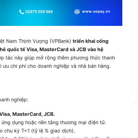
iệt Nam Thịnh Vượng (VPBank)
triển khai cổng
thẻ quốc tế Visa, MasterCard và JCB vào hệ
ợp tác này giúp mở rộng thêm phương thức thanh
tối ưu chi phí cho doanh nghiệp và nhà bán hàng.
oanh nghiệp:
 Visa, MasterCard, JCB.
 ứng dụng hoặc nền tảng thương mại điện tử.
 chu kỳ T+1 (tỷ lệ % giao dịch).