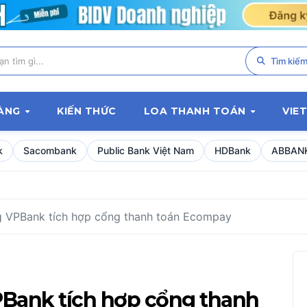
Tìm kiế
HÀNG
KIẾN THỨC
LOA THANH TOÁN
VIE
k
Sacombank
Public Bank Việt Nam
HDBank
ABBAN
 VPBank tích hợp cổng thanh toán Ecompay
PBank tích hợp cổng thanh