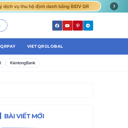
m
TQRPAY
VIETQRGLOBAL
K
KienlongBank
BÀI VIẾT MỚI