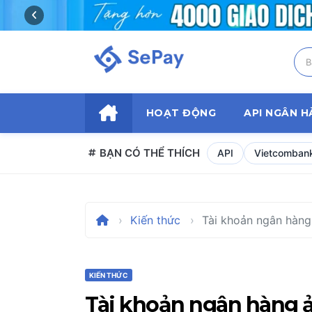
Skip
to
content
HOẠT ĐỘNG
API NGÂN 
BẠN CÓ THỂ THÍCH
API
Vietcomban
Kiến thức
Tài khoản ngân hàng 
KIẾN THỨC
Tài khoản ngân hàng ảo