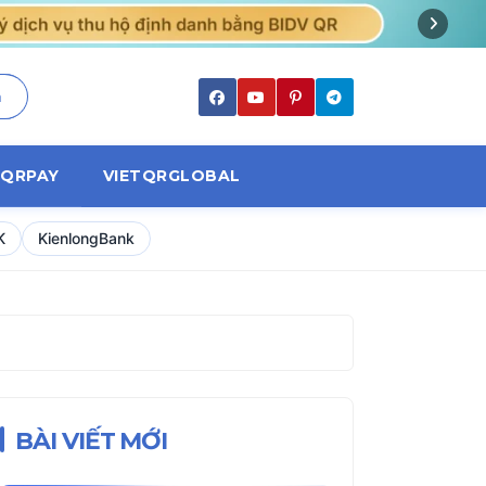
m
TQRPAY
VIETQRGLOBAL
K
KienlongBank
BÀI VIẾT MỚI