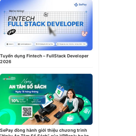
Tuyển dụng Fintech – FullStack Developer
2026
SePay đồng hành giới thiệu chương trình
“Ngày An Tâm Sổ Sách” của VPBank: hoàn