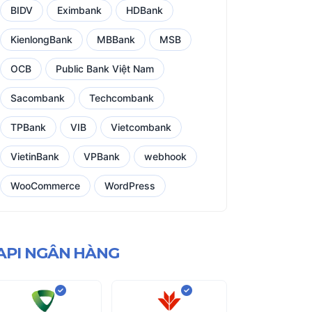
BIDV
Eximbank
HDBank
KienlongBank
MBBank
MSB
OCB
Public Bank Việt Nam
Sacombank
Techcombank
TPBank
VIB
Vietcombank
VietinBank
VPBank
webhook
WooCommerce
WordPress
API NGÂN HÀNG