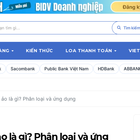
Tìm kiế
HÀNG
KIẾN THỨC
LOA THANH TOÁN
VIE
k
Sacombank
Public Bank Việt Nam
HDBank
ABBAN
ảo là gì? Phân loại và ứng dụng
 là gì? Phân loại và ứng