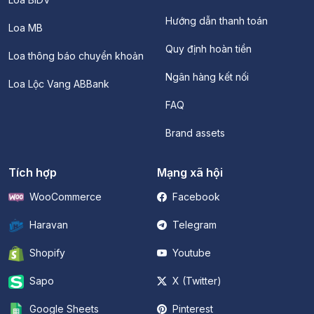
Hướng dẫn thanh toán
Loa MB
Quy định hoàn tiền
Loa thông báo chuyển khoản
Ngân hàng kết nối
Loa Lộc Vang ABBank
FAQ
Brand assets
Tích hợp
Mạng xã hội
WooCommerce
Facebook
Haravan
Telegram
Shopify
Youtube
Sapo
X (Twitter)
Google Sheets
Pinterest