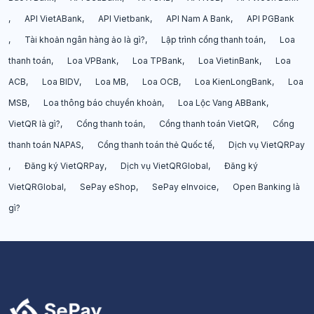
API VietABank
API Vietbank
API Nam A Bank
API PGBank
Tài khoản ngân hàng ảo là gì?
Lập trình cổng thanh toán
Loa
thanh toán
Loa VPBank
Loa TPBank
Loa VietinBank
Loa
ACB
Loa BIDV
Loa MB
Loa OCB
Loa KienLongBank
Loa
MSB
Loa thông báo chuyển khoản
Loa Lộc Vang ABBank
VietQR là gì?
Cổng thanh toán
Cổng thanh toán VietQR
Cổng
thanh toán NAPAS
Cổng thanh toán thẻ Quốc tế
Dịch vụ VietQRPay
Đăng ký VietQRPay
Dịch vụ VietQRGlobal
Đăng ký
VietQRGlobal
SePay eShop
SePay eInvoice
Open Banking là
gì?