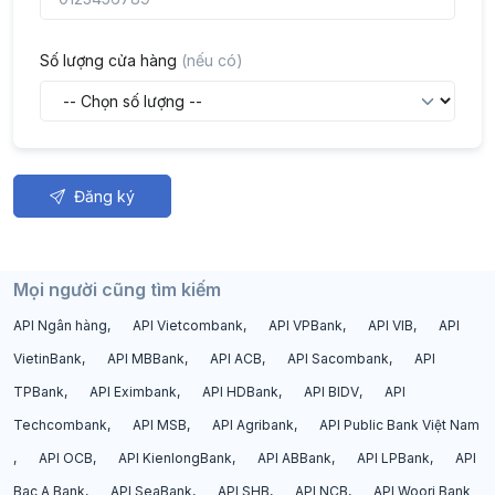
Số lượng cửa hàng
(nếu có)
Đăng ký
Mọi người cũng tìm kiếm
API Ngân hàng
API Vietcombank
API VPBank
API VIB
API
VietinBank
API MBBank
API ACB
API Sacombank
API
TPBank
API Eximbank
API HDBank
API BIDV
API
Techcombank
API MSB
API Agribank
API Public Bank Việt Nam
API OCB
API KienlongBank
API ABBank
API LPBank
API
Bac A Bank
API SeaBank
API SHB
API NCB
API Woori Bank