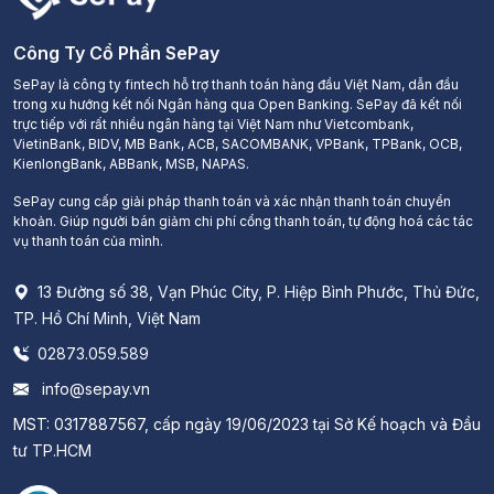
Công Ty Cổ Phần SePay
SePay là công ty fintech hỗ trợ thanh toán hàng đầu Việt Nam, dẫn đầu
trong xu hướng kết nối Ngân hàng qua Open Banking. SePay đã kết nối
trực tiếp với rất nhiều ngân hàng tại Việt Nam như Vietcombank,
VietinBank, BIDV, MB Bank, ACB, SACOMBANK, VPBank, TPBank, OCB,
KienlongBank, ABBank, MSB, NAPAS.
SePay cung cấp giải pháp thanh toán và xác nhận thanh toán chuyển
khoản. Giúp người bán giảm chi phí cổng thanh toán, tự động hoá các tác
vụ thanh toán của mình.
13 Đường số 38, Vạn Phúc City, P. Hiệp Bình Phước, Thủ Đức,
TP. Hồ Chí Minh, Việt Nam
02873.059.589
info@sepay.vn
MST: 0317887567, cấp ngày 19/06/2023 tại Sở Kế hoạch và Đầu
tư TP.HCM