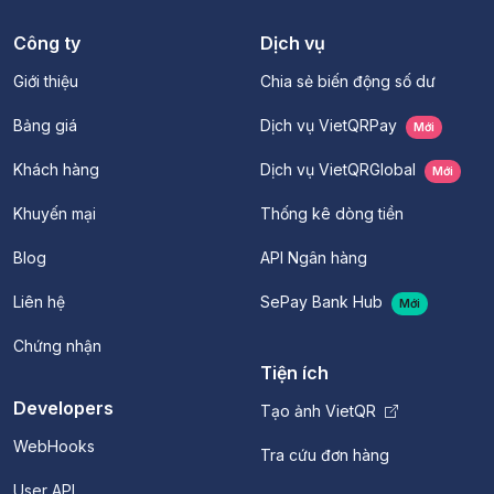
Công ty
Dịch vụ
Giới thiệu
Chia sẻ biến động số dư
Bảng giá
Dịch vụ VietQRPay
Mới
Khách hàng
Dịch vụ VietQRGlobal
Mới
Khuyến mại
Thống kê dòng tiền
Blog
API Ngân hàng
Liên hệ
SePay Bank Hub
Mới
Chứng nhận
Tiện ích
Developers
Tạo ảnh VietQR
WebHooks
Tra cứu đơn hàng
User API