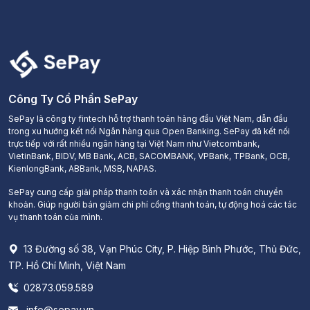
Công Ty Cổ Phần SePay
SePay là công ty fintech hỗ trợ thanh toán hàng đầu Việt Nam, dẫn đầu
trong xu hướng kết nối Ngân hàng qua Open Banking. SePay đã kết nối
trực tiếp với rất nhiều ngân hàng tại Việt Nam như Vietcombank,
VietinBank, BIDV, MB Bank, ACB, SACOMBANK, VPBank, TPBank, OCB,
KienlongBank, ABBank, MSB, NAPAS.
SePay cung cấp giải pháp thanh toán và xác nhận thanh toán chuyển
khoản. Giúp người bán giảm chi phí cổng thanh toán, tự động hoá các tác
vụ thanh toán của mình.
13 Đường số 38, Vạn Phúc City, P. Hiệp Bình Phước, Thủ Đức,
TP. Hồ Chí Minh, Việt Nam
02873.059.589
info@sepay.vn