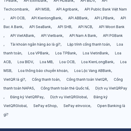
TPBank
API Eximbank
API HDBank
API BIDV
API
Techcombank
API MSB
API Agribank
API Public Bank Việt Nam
API OCB
API KienlongBank
API ABBank
API LPBank
API
Bac A Bank
API SeaBank
API SHB
API NCB
API Woori Bank
API VietABank
API Vietbank
API Nam A Bank
API PGBank
Tài khoản ngân hàng ảo là gì?
Lập trình cổng thanh toán
Loa
thanh toán
Loa VPBank
Loa TPBank
Loa VietinBank
Loa
ACB
Loa BIDV
Loa MB
Loa OCB
Loa KienLongBank
Loa
MSB
Loa thông báo chuyển khoản
Loa Lộc Vang ABBank
VietQR là gì?
Cổng thanh toán
Cổng thanh toán VietQR
Cổng
thanh toán NAPAS
Cổng thanh toán thẻ Quốc tế
Dịch vụ VietQRPay
Đăng ký VietQRPay
Dịch vụ VietQRGlobal
Đăng ký
VietQRGlobal
SePay eShop
SePay eInvoice
Open Banking là
gì?