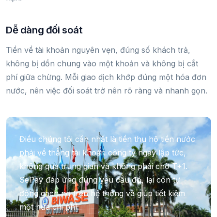
Dễ dàng đối soát
Tiền về tài khoản nguyên vẹn, đúng số khách trả,
không bị dồn chung vào một khoản và không bị cắt
phí giữa chừng. Mỗi giao dịch khớp đúng một hóa đơn
nước, nên việc đối soát trở nên rõ ràng và nhanh gọn.
Điều chúng tôi cần nhất là tiền thu hộ tiền nước
phải về thẳng tài khoản công ty ngay lập tức,
không qua trung gian và không phải chờ T+1.
SePay đáp ứng đúng yêu cầu đó, lại còn tự
động gạch nợ trên hệ thống và giúp tiết kiệm
một nửa chi phí.