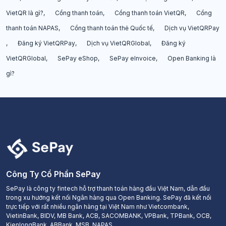
VietQR là gì?
Cổng thanh toán
Cổng thanh toán VietQR
Cổng
thanh toán NAPAS
Cổng thanh toán thẻ Quốc tế
Dịch vụ VietQRPay
Đăng ký VietQRPay
Dịch vụ VietQRGlobal
Đăng ký
VietQRGlobal
SePay eShop
SePay eInvoice
Open Banking là
gì?
Công Ty Cổ Phần SePay
SePay là công ty fintech hỗ trợ thanh toán hàng đầu Việt Nam, dẫn đầu
trong xu hướng kết nối Ngân hàng qua Open Banking. SePay đã kết nối
trực tiếp với rất nhiều ngân hàng tại Việt Nam như Vietcombank,
VietinBank, BIDV, MB Bank, ACB, SACOMBANK, VPBank, TPBank, OCB,
KienlongBank, ABBank, MSB, NAPAS.