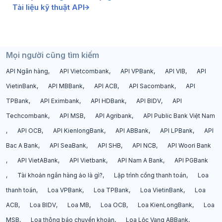
Tài liệu kỹ thuật API
Mọi người cũng tìm kiếm
API Ngân hàng
API Vietcombank
API VPBank
API VIB
API
VietinBank
API MBBank
API ACB
API Sacombank
API
TPBank
API Eximbank
API HDBank
API BIDV
API
Techcombank
API MSB
API Agribank
API Public Bank Việt Nam
API OCB
API KienlongBank
API ABBank
API LPBank
API
Bac A Bank
API SeaBank
API SHB
API NCB
API Woori Bank
API VietABank
API Vietbank
API Nam A Bank
API PGBank
Tài khoản ngân hàng ảo là gì?
Lập trình cổng thanh toán
Loa
thanh toán
Loa VPBank
Loa TPBank
Loa VietinBank
Loa
ACB
Loa BIDV
Loa MB
Loa OCB
Loa KienLongBank
Loa
MSB
Loa thông báo chuyển khoản
Loa Lộc Vang ABBank